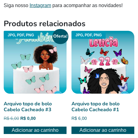
Siga nosso
Instagram
para acompanhar as novidades!
Produtos relacionados
JPG, PDF, PNG
JPG, PDF, PNG
Oferta!
Arquivo topo de bolo
Arquivo topo de bolo
Cabelo Cacheado #3
Cabelo Cacheado #1
O
O
R$
6,00
R$
0,00
R$
6,00
preço
preço
Adicionar ao carrinho
Adicionar ao carrinho
original
atual
era:
é: