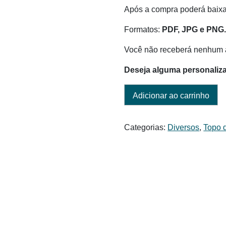
era:
é:
Após a compra poderá baixar
R$ 6,00.
R$ 3,50.
Formatos:
PDF, JPG e PNG
Você não receberá nenhum a
Deseja alguma personaliz
Adicionar ao carrinho
Categorias:
Diversos
,
Topo 