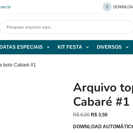
com.br
DOWNLOA
DATAS ESPECIAIS
KIT FESTA
DIVERSOS
Abrir
Abrir
Abr
tegorias
subcategorias
subcategorias
sub
de
de
de
de bolo Cabaré #1
O
DATAS
KIT
DI
ESPECIAIS
FESTA
Arquivo to
O
Cabaré #1
O
O
R$
6,00
R$
3,50
preço
preço
DOWNLOAD AUTOMÁTIC
original
atual