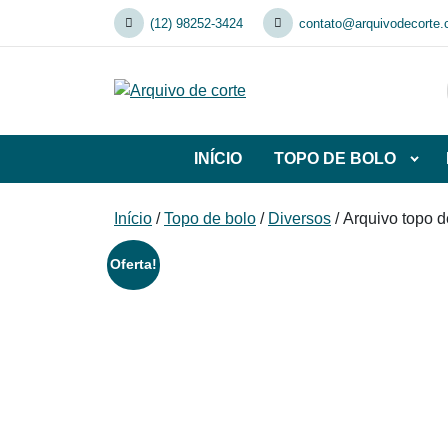
Skip
(12) 98252-3424
contato@arquivodecorte.
to
content
INÍCIO
TOPO DE BOLO
Abrir
subca
de
Início
/
Topo de bolo
/
Diversos
/ Arquivo topo 
TOP
DE
Oferta!
BOL