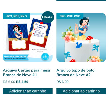
R$ 10,00.
R$ 8,00.
JPG, PDF, PNG
JPG, PDF, PNG
Oferta!
Arquivo Cartão para mesa
Arquivo topo de bolo
Branca de Neve #1
Branca de Neve #2
O
O
R$
6,00
R$
4,50
R$
6,00
preço
preço
Adicionar ao carrinho
Adicionar ao carrinho
original
atual
era:
é:
R$ 6,00.
R$ 4,50.