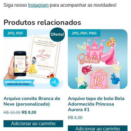
Siga nosso
Instagram
para acompanhar as novidades!
Produtos relacionados
JPG, PDF
JPG, PDF, PNG
Oferta!
Arquivo convite Branca de
Arquivo topo de bolo Bela
Neve (personalizado)
Adormecida Princesa
Aurora #1
O
O
R$
10,00
R$
8,00
R$
6,00
preço
preço
Adicionar ao carrinho
original
atual
Adicionar ao carrinho
era:
é: