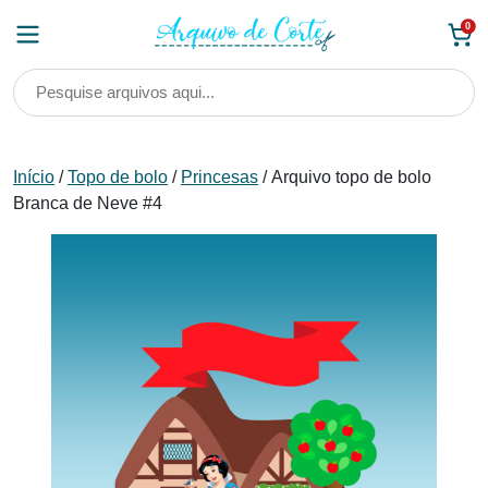
Skip
0
to
content
Início
/
Topo de bolo
/
Princesas
/ Arquivo topo de bolo
Branca de Neve #4