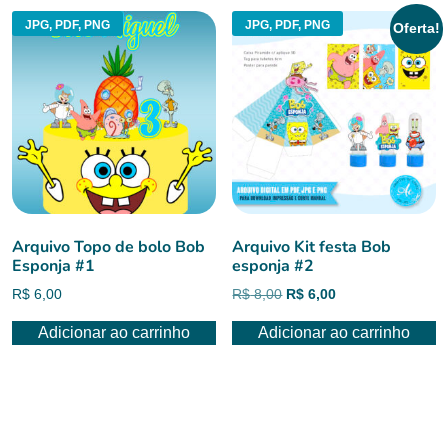
JPG, PDF, PNG
JPG, PDF, PNG
Oferta!
Arquivo Topo de bolo Bob
Arquivo Kit festa Bob
Esponja #1
esponja #2
O
O
R$
6,00
R$
8,00
R$
6,00
preço
preço
Adicionar ao carrinho
Adicionar ao carrinho
original
atual
era:
é:
R$ 8,00.
R$ 6,00.