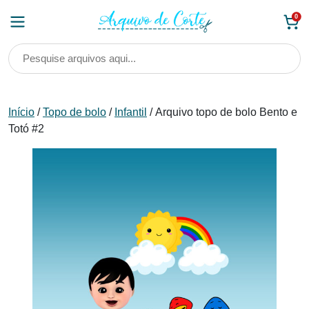
Skip
0
to
content
Início
/
Topo de bolo
/
Infantil
/ Arquivo topo de bolo Bento e
Totó #2