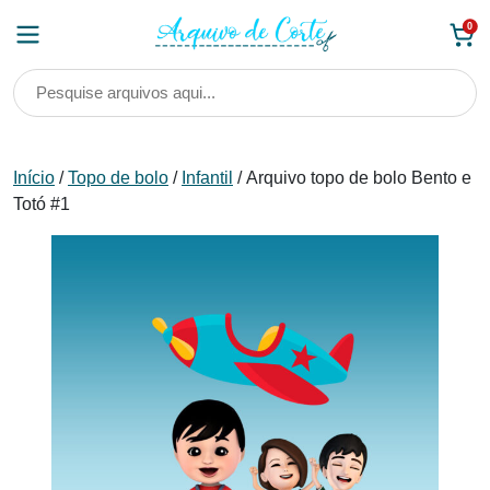
Skip
0
to
content
Início
/
Topo de bolo
/
Infantil
/ Arquivo topo de bolo Bento e
Totó #1