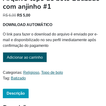
com anjinho #1
O
O
R$
6,00
R$
5,00
preço
preço
DOWNLOAD AUTOMÁTICO
original
atual
era:
é:
O link para fazer o download do arquivo é enviado por e-
R$ 6,00.
R$ 5,00.
mail e disponibilizado no seu perfil imediatamente após
confirmação do pagamento
Adicionar ao carrinho
Categorias:
Religioso
,
Topo de bolo
Tag:
Batizado
Descrição