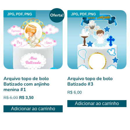
R$ 6,00.
R$ 5,00.
JPG, PDF, PNG
JPG, PDF, PNG
Oferta!
Arquivo topo de bolo
Arquivo topo de bolo
Batizado com anjinho
Batizado #3
menina #1
R$
6,00
O
O
R$
6,00
R$
3,50
preço
preço
Adicionar ao carrinho
Adicionar ao carrinho
original
atual
era:
é:
R$ 6,00.
R$ 3,50.