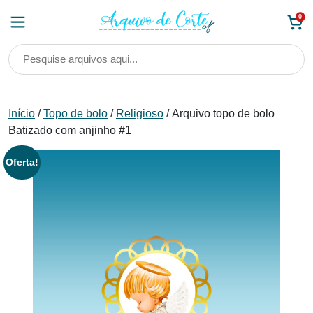
Skip
0
to
content
Início
/
Topo de bolo
/
Religioso
/ Arquivo topo de bolo
Batizado com anjinho #1
Oferta!