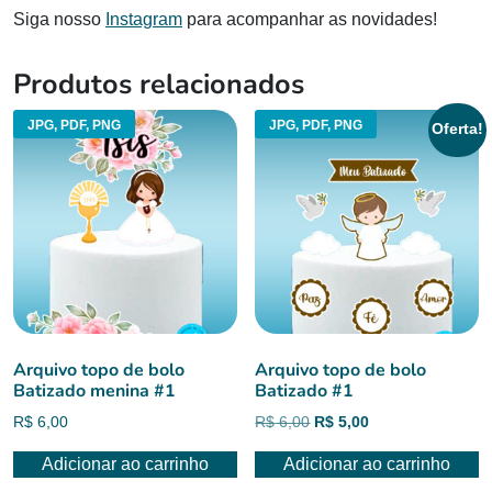
Siga nosso
Instagram
para acompanhar as novidades!
Produtos relacionados
JPG, PDF, PNG
JPG, PDF, PNG
Oferta!
Arquivo topo de bolo
Arquivo topo de bolo
Batizado menina #1
Batizado #1
O
O
R$
6,00
R$
6,00
R$
5,00
preço
preço
Adicionar ao carrinho
Adicionar ao carrinho
original
atual
era:
é: