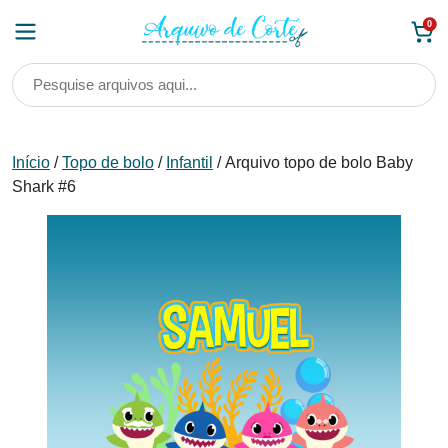
Skip
0
to
content
Início
/
Topo de bolo
/
Infantil
/ Arquivo topo de bolo Baby
Shark #6