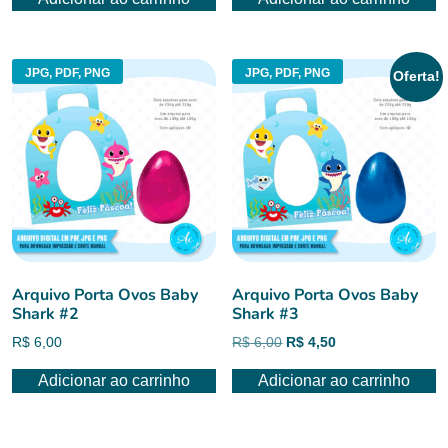
JPG, PDF, PNG
JPG, PDF, PNG
Oferta!
Arquivo Porta Ovos Baby
Arquivo Porta Ovos Baby
Shark #2
Shark #3
O
O
R$
6,00
R$
6,00
R$
4,50
preço
preço
Adicionar ao carrinho
Adicionar ao carrinho
original
atual
era:
é:
R$ 6,00.
R$ 4,50.