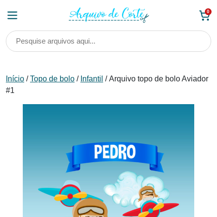
Skip
0
to
content
Início
/
Topo de bolo
/
Infantil
/ Arquivo topo de bolo Aviador
#1