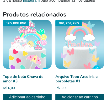
Siga nosso
Instagram
para acompanhar as novidades!
Produtos relacionados
JPG, PDF, PNG
JPG, PDF, PNG
Topo de bolo Chuva de
Arquivo Topo Arco iris e
amor #3
borboletas #1
R$
6,00
R$
6,00
Adicionar ao carrinho
Adicionar ao carrinho