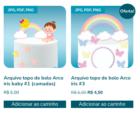
JPG, PDF, PNG
JPG, PDF, PNG
Oferta!
Arquivo topo de bolo Arco
Arquivo topo de bolo Arco
iris baby #1 (camadas)
íris #3
O
O
R$
6,00
R$
6,00
R$
4,50
preço
preço
Adicionar ao carrinho
Adicionar ao carrinho
original
atual
era:
é:
R$ 6,00.
R$ 4,50.