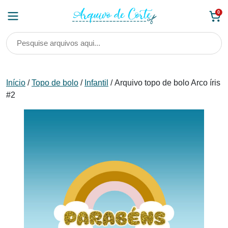
Skip
0
to
content
Início
/
Topo de bolo
/
Infantil
/ Arquivo topo de bolo Arco íris
#2