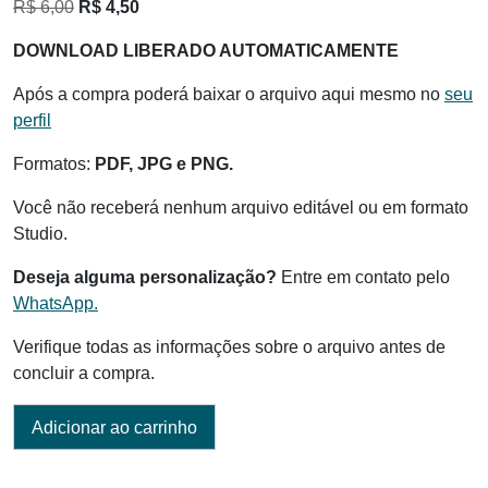
O
O
R$
6,00
R$
4,50
preço
preço
DOWNLOAD LIBERADO AUTOMATICAMENTE
original
atual
era:
é:
Após a compra poderá baixar o arquivo aqui mesmo no
seu
R$ 6,00.
R$ 4,50.
perfil
Formatos:
PDF, JPG e PNG.
Você não receberá nenhum arquivo editável ou em formato
Studio.
Deseja alguma personalização?
Entre em contato pelo
WhatsApp.
Verifique todas as informações sobre o arquivo antes de
concluir a compra.
Adicionar ao carrinho