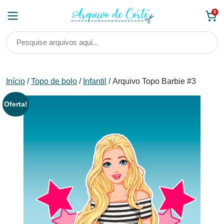
Skip
0
to
content
Início
/
Topo de bolo
/
Infantil
/ Arquivo Topo Barbie #3
Oferta!