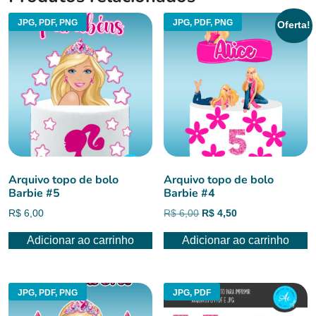
JPG, PDF, PNG
JPG, PDF, PNG
Oferta!
Arquivo topo de bolo
Arquivo topo de bolo
Barbie #5
Barbie #4
O
O
R$
6,00
R$
6,00
R$
4,50
preço
preço
Adicionar ao carrinho
Adicionar ao carrinho
original
atual
era:
é:
R$ 6,00.
R$ 4,50.
JPG, PDF, PNG
JPG, PDF