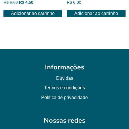
O
O
R$
6,00
R$
4,50
R$
6,00
preço
preço
Adicionar ao carrinho
Adicionar ao carrinho
original
atual
era:
é:
R$ 6,00.
R$ 4,50.
Informações
Dúvidas
Termos e condições
Política de privacidade
Nossas redes