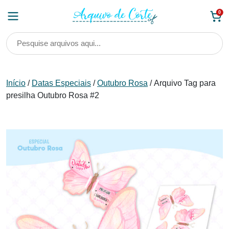
Skip
0
to
content
Início
/
Datas Especiais
/
Outubro Rosa
/ Arquivo Tag para
presilha Outubro Rosa #2