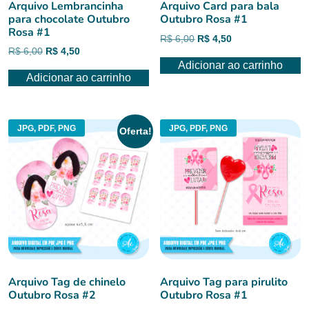
Arquivo Lembrancinha
Arquivo Card para bala
para chocolate Outubro
Outubro Rosa #1
Rosa #1
O
O
R$
6,00
R$
4,50
O
O
R$
6,00
R$
4,50
preço
preço
preço
preço
Adicionar ao carrinho
original
atual
Adicionar ao carrinho
original
atual
era:
é:
era:
é:
R$ 6,00.
R$ 4,50.
R$ 6,00.
R$ 4,50.
JPG, PDF, PNG
JPG, PDF, PNG
Oferta!
Arquivo Tag de chinelo
Arquivo Tag para pirulito
Outubro Rosa #2
Outubro Rosa #1