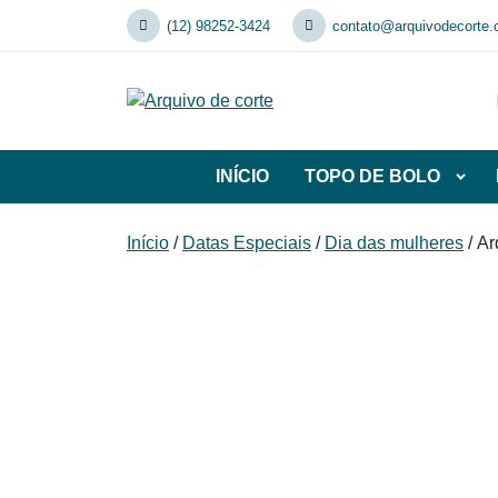
Skip
(12) 98252-3424
contato@arquivodecorte.
to
content
INÍCIO
TOPO DE BOLO
Abrir
subca
de
Início
/
Datas Especiais
/
Dia das mulheres
/ Ar
TOP
DE
BOL