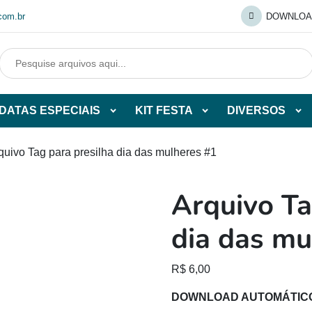
com.br
DOWNLOA
DATAS ESPECIAIS
KIT FESTA
DIVERSOS
Abrir
Abrir
Abr
tegorias
subcategorias
subcategorias
sub
de
de
de
quivo Tag para presilha dia das mulheres #1
O
DATAS
KIT
DI
ESPECIAIS
FESTA
Arquivo Ta
O
dia das mu
R$
6,00
DOWNLOAD AUTOMÁTIC