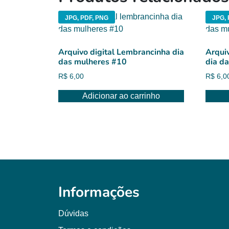
JPG, PDF, PNG
JPG, 
Arquivo digital Lembrancinha dia
Arqui
das mulheres #10
dia d
R$
6,00
R$
6,0
Adicionar ao carrinho
Informações
Dúvidas