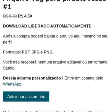
#1
O
O
R$
6,00
R$
4,50
preço
preço
DOWNLOAD LIBERADO AUTOMATICAMENTE
original
atual
era:
é:
Após a compra poderá baixar o arquivo aqui mesmo no seu
R$ 6,00.
R$ 4,50.
perfil
Formatos:
PDF, JPG e PNG.
Você não receberá nenhum arquivo editável ou em formato
Studio.
Deseja alguma personalização?
Entre em contato pelo
WhatsApp.
Adicionar ao carrinho