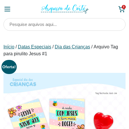
Skip
0
to
content
Início
/
Datas Especiais
/
Dia das Crianças
/ Arquivo Tag
para pirulito Jesus #1
Oferta!