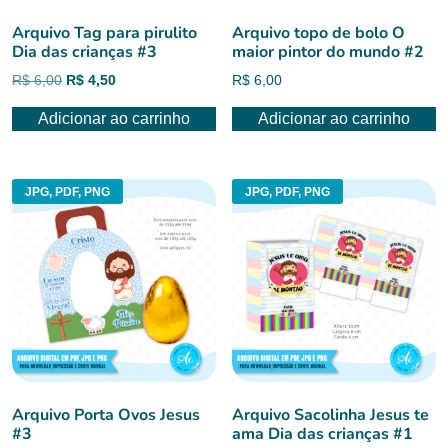
Arquivo Tag para pirulito
Arquivo topo de bolo O
Dia das crianças #3
maior pintor do mundo #2
O
O
R$
6,00
R$
4,50
R$
6,00
preço
preço
Adicionar ao carrinho
Adicionar ao carrinho
original
atual
era:
é:
R$ 6,00.
R$ 4,50.
JPG, PDF, PNG
JPG, PDF, PNG
Arquivo Porta Ovos Jesus
Arquivo Sacolinha Jesus te
#3
ama Dia das crianças #1