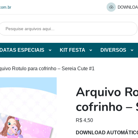
com.br
DOWNLOA
DATAS ESPECIAIS
KIT FESTA
DIVERSOS
Abrir
Abrir
Abr
tegorias
subcategorias
subcategorias
sub
de
de
de
quivo Rotulo para cofrinho – Sereia Cute #1
O
DATAS
KIT
DI
ESPECIAIS
FESTA
Arquivo Ro
O
cofrinho –
R$
4,50
DOWNLOAD AUTOMÁTIC