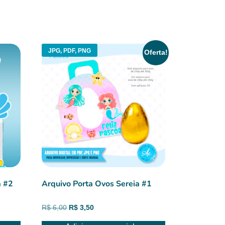
JPG, PDF, PNG
Oferta!
a #2
Arquivo Porta Ovos Sereia #1
O
O
R$
6,00
R$
3,50
preço
preço