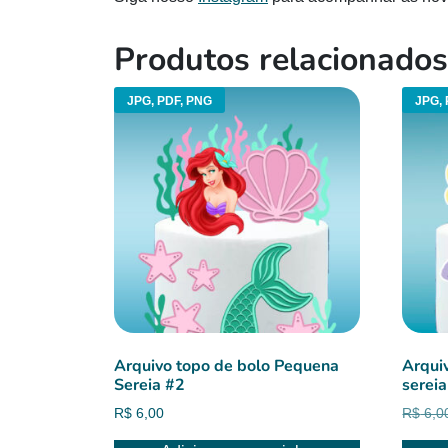
Produtos relacionados
JPG, PDF, PNG
JPG, 
Arquivo topo de bolo Pequena
Arqui
Sereia #2
serei
R$
6,00
R$
6,0