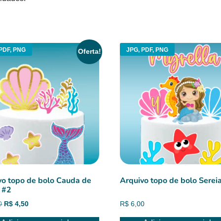
PDF, PNG
JPG, PDF, PNG
Oferta!
vo topo de bolo Cauda de
Arquivo topo de bolo Serei
a #2
O
O
0
R$
4,50
R$
6,00
preço
preço