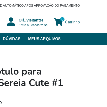
D AUTOMÁTICO APÓS APROVAÇÃO DO PAGAMENTO
0
Olá, visitante!
Carrinho
Entre ou cadastre-se!
DÚVIDAS
MEUS ARQUIVOS
ir
categorias
VERSOS
tulo para
 Sereia Cute #1
O