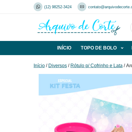
Skip
(12) 98252-3424
contato@arquivodecorte.
to
content
INÍCIO
TOPO DE BOLO
Abrir
subca
de
Início
/
Diversos
/
Rótulo p/ Cofrinho e Lata
/ Ar
TOP
DE
BOL