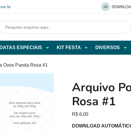
com.br
DOWNLOA
DATAS ESPECIAIS
KIT FESTA
DIVERSOS
Abrir
Abrir
Abr
tegorias
subcategorias
subcategorias
sub
de
de
de
ta Ovos Panda Rosa #1
O
DATAS
KIT
DI
ESPECIAIS
FESTA
Arquivo P
O
Rosa #1
R$
6,00
DOWNLOAD AUTOMÁTIC