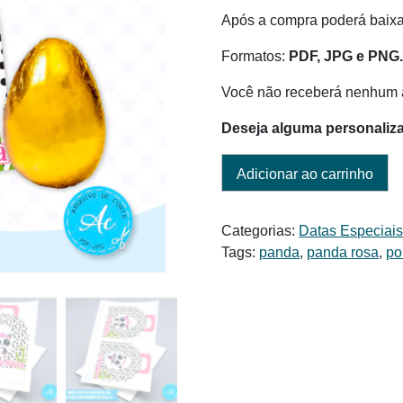
Após a compra poderá baixar
Formatos:
PDF, JPG e PNG
Você não receberá nenhum a
Deseja alguma personaliz
Adicionar ao carrinho
Categorias:
Datas Especiai
Tags:
panda
,
panda rosa
,
po