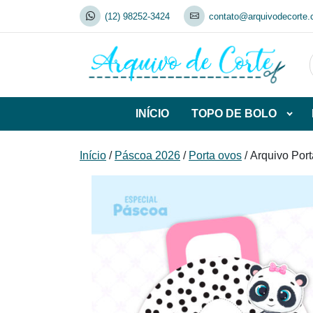
Skip
(12) 98252-3424
contato@arquivodecorte.
to
content
INÍCIO
TOPO DE BOLO
Abrir
subca
de
Início
/
Páscoa 2026
/
Porta ovos
/ Arquivo Por
TOP
DE
BOL