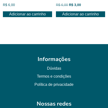
O
O
R$
6,00
R$
6,00
R$
3,00
preço
preço
Adicionar ao carrinho
Adicionar ao carrinho
original
atual
era:
é:
R$ 6,00.
R$ 3,00.
Informações
Dúvidas
Termos e condições
Política de privacidade
Nossas redes