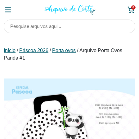
Skip
0
to
content
Início
/
Páscoa 2026
/
Porta ovos
/ Arquivo Porta Ovos
Panda #1