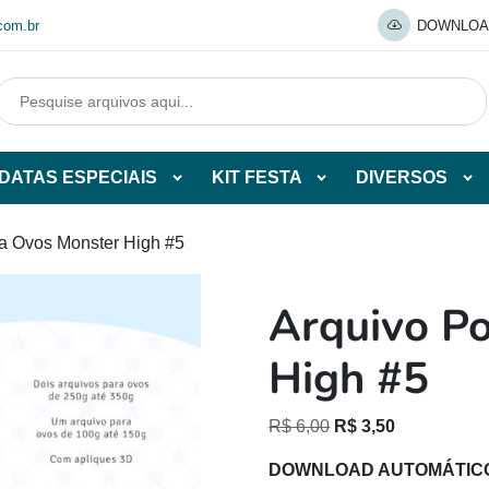
com.br
DOWNLOA
DATAS ESPECIAIS
KIT FESTA
DIVERSOS
Abrir
Abrir
Abr
tegorias
subcategorias
subcategorias
sub
de
de
de
ta Ovos Monster High #5
O
DATAS
KIT
DI
ESPECIAIS
FESTA
Arquivo P
O
High #5
O
O
R$
6,00
R$
3,50
preço
preço
DOWNLOAD AUTOMÁTIC
original
atual