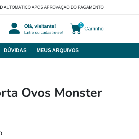
D AUTOMÁTICO APÓS APROVAÇÃO DO PAGAMENTO
0
Olá, visitante!
Carrinho
Entre ou cadastre-se!
DÚVIDAS
MEUS ARQUIVOS
ir
categorias
VERSOS
orta Ovos Monster
O