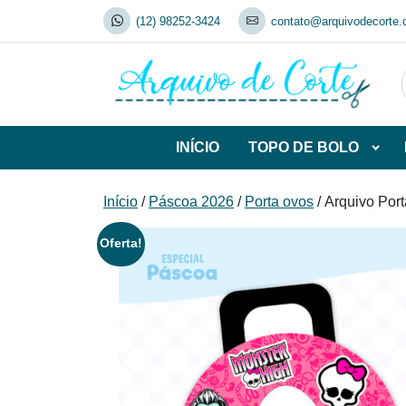
Skip
(12) 98252-3424
contato@arquivodecorte.
to
content
INÍCIO
TOPO DE BOLO
Abrir
subca
de
Início
/
Páscoa 2026
/
Porta ovos
/ Arquivo Por
TOP
DE
Oferta!
BOL