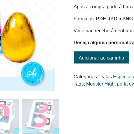
era:
é:
Após a compra poderá baixar
R$ 6,00.
R$ 3,50.
Formatos:
PDF, JPG e PNG
Você não receberá nenhum a
Deseja alguma personaliz
Adicionar ao carrinho
Categorias:
Datas Especiai
Tags:
Monster High
,
porta o