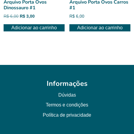
Arquivo Porta Ovos
Arquivo Porta Ovos Carros
Dinossauro #1
#1
O
O
R$
6,00
R$
3,00
R$
6,00
preço
preço
Adicionar ao carrinho
Adicionar ao carrinho
original
atual
era:
é:
R$ 6,00.
R$ 3,00.
Informações
Dúvidas
Termos e condições
Política de privacidade