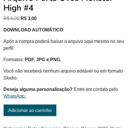
High #4
O
O
R$
6,00
R$
3,00
preço
preço
DOWNLOAD AUTOMÁTICO
original
atual
era:
é:
Após a compra poderá baixar o arquivo aqui mesmo no seu
R$ 6,00.
R$ 3,00.
perfil
Formatos:
PDF, JPG e PNG.
Você não receberá nenhum arquivo editável ou em formato
Studio.
Deseja alguma personalização?
Entre em contato pelo
WhatsApp.
Adicionar ao carrinho