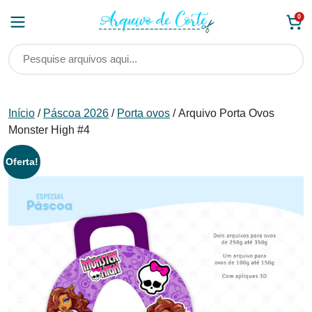
Skip
0
to
content
Início
/
Páscoa 2026
/
Porta ovos
/ Arquivo Porta Ovos
Monster High #4
Oferta!