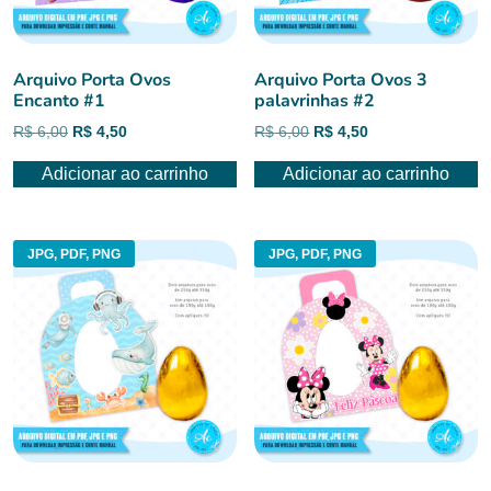
Arquivo Porta Ovos
Arquivo Porta Ovos 3
Encanto #1
palavrinhas #2
O
O
O
O
R$
6,00
R$
4,50
R$
6,00
R$
4,50
preço
preço
preço
preço
Adicionar ao carrinho
Adicionar ao carrinho
original
atual
original
atual
era:
é:
era:
é:
R$ 6,00.
R$ 4,50.
R$ 6,00.
R$ 4,50.
JPG, PDF, PNG
JPG, PDF, PNG