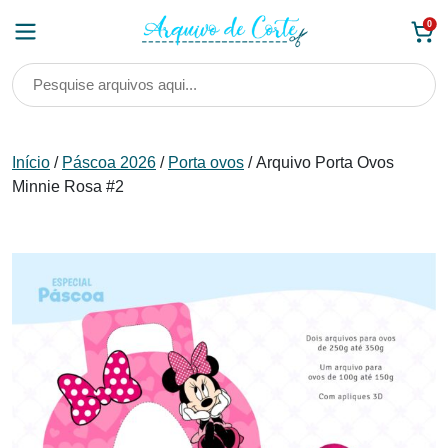
Skip
0
to
content
Início
/
Páscoa 2026
/
Porta ovos
/ Arquivo Porta Ovos
Minnie Rosa #2