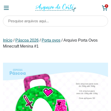
Skip
0
to
content
Início
/
Páscoa 2026
/
Porta ovos
/ Arquivo Porta Ovos
Minecraft Menina #1