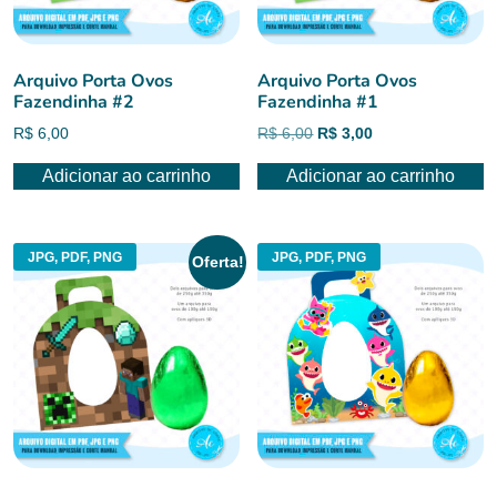
Arquivo Porta Ovos
Arquivo Porta Ovos
Fazendinha #2
Fazendinha #1
O
O
R$
6,00
R$
6,00
R$
3,00
preço
preço
Adicionar ao carrinho
Adicionar ao carrinho
original
atual
era:
é:
R$ 6,00.
R$ 3,00.
JPG, PDF, PNG
JPG, PDF, PNG
Oferta!