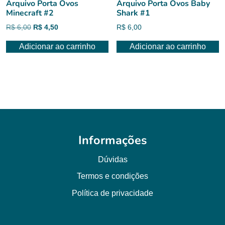
Arquivo Porta Ovos
Arquivo Porta Ovos Baby
Minecraft #2
Shark #1
O
O
R$
6,00
R$
4,50
R$
6,00
preço
preço
Adicionar ao carrinho
Adicionar ao carrinho
original
atual
era:
é:
R$ 6,00.
R$ 4,50.
Informações
Dúvidas
Termos e condições
Política de privacidade