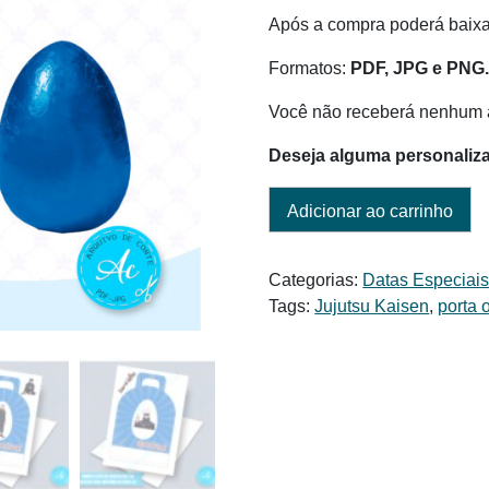
era:
é:
Após a compra poderá baixar
R$ 6,00.
R$ 3,00.
Formatos:
PDF, JPG e PNG
Você não receberá nenhum a
Deseja alguma personaliz
Adicionar ao carrinho
Categorias:
Datas Especiai
Tags:
Jujutsu Kaisen
,
porta 