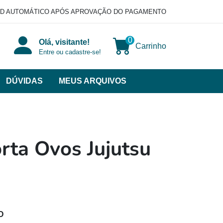
D AUTOMÁTICO APÓS APROVAÇÃO DO PAGAMENTO
0
Olá, visitante!
Carrinho
Entre ou cadastre-se!
DÚVIDAS
MEUS ARQUIVOS
ir
categorias
VERSOS
rta Ovos Jujutsu
O