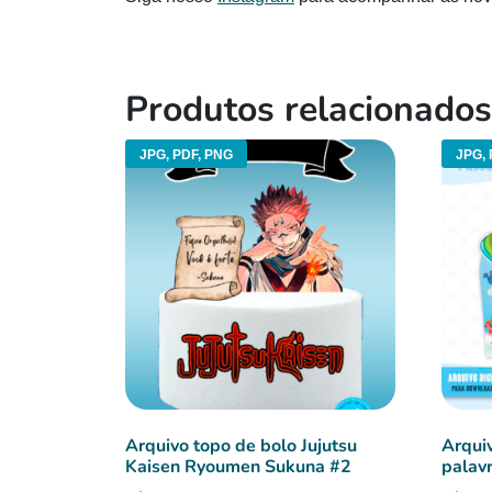
Produtos relacionados
JPG, PDF, PNG
JPG, 
Arquivo topo de bolo Jujutsu
Arqui
Kaisen Ryoumen Sukuna #2
palav