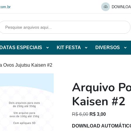
com.br
DOWNLOA
DATAS ESPECIAIS
KIT FESTA
DIVERSOS
Abrir
Abrir
Abr
tegorias
subcategorias
subcategorias
sub
de
de
de
ta Ovos Jujutsu Kaisen #2
O
DATAS
KIT
DI
ESPECIAIS
FESTA
Arquivo Po
O
Kaisen #2
O
O
R$
6,00
R$
3,00
preço
preço
DOWNLOAD AUTOMÁTIC
original
atual