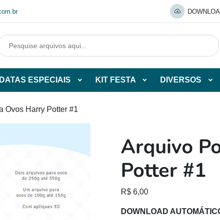
com.br
DOWNLOA
DATAS ESPECIAIS
KIT FESTA
DIVERSOS
Abrir
Abrir
Abr
tegorias
subcategorias
subcategorias
sub
de
de
de
a Ovos Harry Potter #1
O
DATAS
KIT
DI
ESPECIAIS
FESTA
Arquivo Po
O
Potter #1
R$
6,00
DOWNLOAD AUTOMÁTIC