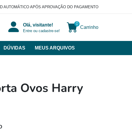
D AUTOMÁTICO APÓS APROVAÇÃO DO PAGAMENTO
0
Olá, visitante!
Carrinho
Entre ou cadastre-se!
DÚVIDAS
MEUS ARQUIVOS
ir
categorias
VERSOS
rta Ovos Harry
O