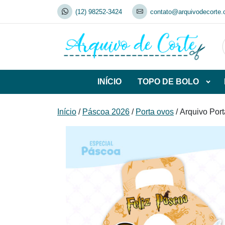
Skip
(12) 98252-3424
contato@arquivodecorte.
to
content
INÍCIO
TOPO DE BOLO
Abrir
subca
de
Início
/
Páscoa 2026
/
Porta ovos
/ Arquivo Port
TOP
DE
BOL