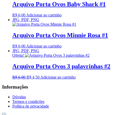
R$ 6,00.
R$ 4,50.
Arquivo Porta Ovos Baby Shark #1
R$
6,00
Adicionar ao carrinho
JPG, PDF, PNG
Arquivo Porta Ovos Minnie Rosa #1
R$
6,00
Adicionar ao carrinho
JPG, PDF, PNG
Oferta!
Arquivo Porta Ovos 3 palavrinhas #2
O
O
R$
6,00
R$
4,50
Adicionar ao carrinho
preço
preço
original
atual
Informações
era:
é:
R$ 6,00.
R$ 4,50.
Dúvidas
Termos e condições
Política de privacidade