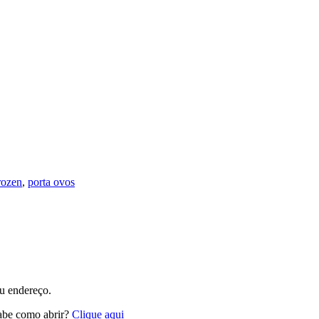
rozen
,
porta ovos
eu endereço.
abe como abrir?
Clique aqui