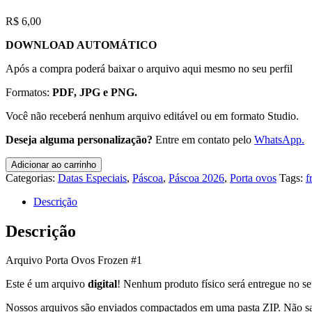
R$
6,00
DOWNLOAD AUTOMÁTICO
Após a compra poderá baixar o arquivo aqui mesmo no seu perfil
Formatos:
PDF, JPG e PNG.
Você não receberá nenhum arquivo editável ou em formato Studio.
Deseja alguma personalização?
Entre em contato pelo
WhatsApp.
Arquivo
Adicionar ao carrinho
Porta
Categorias:
Datas Especiais
,
Páscoa
,
Páscoa 2026
,
Porta ovos
Tags:
f
Ovos
Frozen
Descrição
#1
quantidade
Descrição
Arquivo Porta Ovos Frozen #1
Este é um arquivo
digital
! Nenhum produto físico será entregue no s
Nossos arquivos são enviados compactados em uma pasta ZIP. Não s