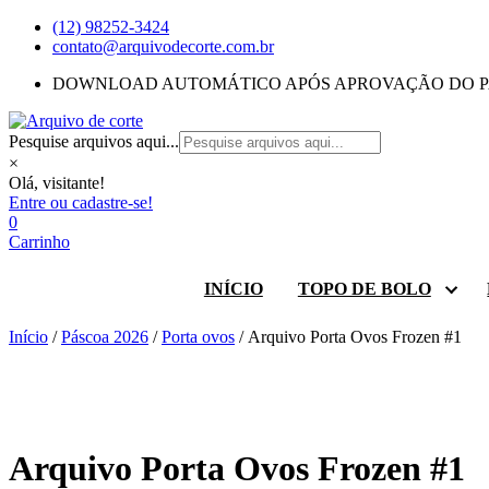
Skip
(12) 98252-3424
to
contato@arquivodecorte.com.br
content
DOWNLOAD AUTOMÁTICO APÓS APROVAÇÃO DO 
Pesquise arquivos aqui...
×
Olá, visitante!
Entre ou cadastre-se!
0
Carrinho
INÍCIO
TOPO DE BOLO
Abrir
subcat
de
Início
/
Páscoa 2026
/
Porta ovos
/ Arquivo Porta Ovos Frozen #1
TOPO
DE
BOLO
Arquivo Porta Ovos Frozen #1