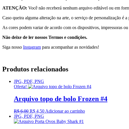
ATENÇÃO:
Você não receberá nenhum arquivo editável ou em form
Caso queira alguma alteração na arte, o serviço de personalização é a 
As cores podem variar de acordo com os dispositivos, impressoras ou 
Não deixe de ler nossos Termos e condições.
Siga nosso
Instagram
para acompanhar as novidades!
Produtos relacionados
JPG, PDF, PNG
Oferta!
Arquivo topo de bolo Frozen #4
O
O
R$
6,00
R$
4,50
Adicionar ao carrinho
preço
preço
JPG, PDF, PNG
original
atual
era:
é: