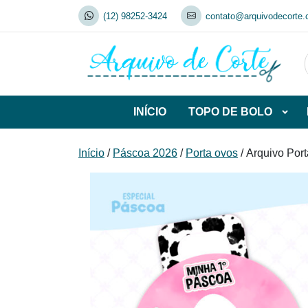
Skip
(12) 98252-3424
contato@arquivodecorte.
to
content
INÍCIO
TOPO DE BOLO
Abrir
subca
de
Início
/
Páscoa 2026
/
Porta ovos
/ Arquivo Por
TOP
DE
BOL