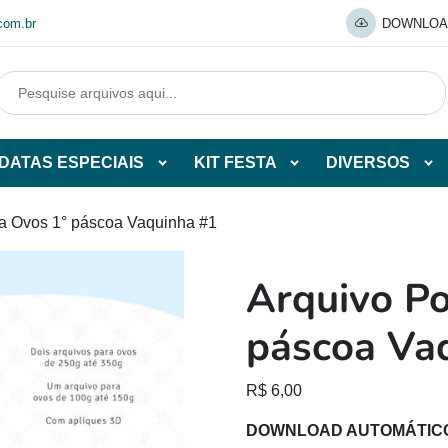
com.br
DOWNLOA
DATAS ESPECIAIS
KIT FESTA
DIVERSOS
Abrir
Abrir
Abr
tegorias
subcategorias
subcategorias
sub
de
de
de
ta Ovos 1° páscoa Vaquinha #1
O
DATAS
KIT
DI
ESPECIAIS
FESTA
Arquivo Po
O
páscoa Va
R$
6,00
DOWNLOAD AUTOMÁTIC