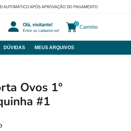
D AUTOMÁTICO APÓS APROVAÇÃO DO PAGAMENTO
0
Olá, visitante!
Carrinho
Entre ou cadastre-se!
DÚVIDAS
MEUS ARQUIVOS
ir
categorias
VERSOS
rta Ovos 1°
quinha #1
O