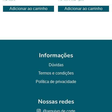
preço
preço
Adicionar ao carrinho
Adicionar ao carrinho
original
atual
era:
é:
R$ 6,00.
R$ 4,50.
Informações
Dúvidas
Termos e condições
Política de privacidade
Nossas redes
@arquivo.de.corte