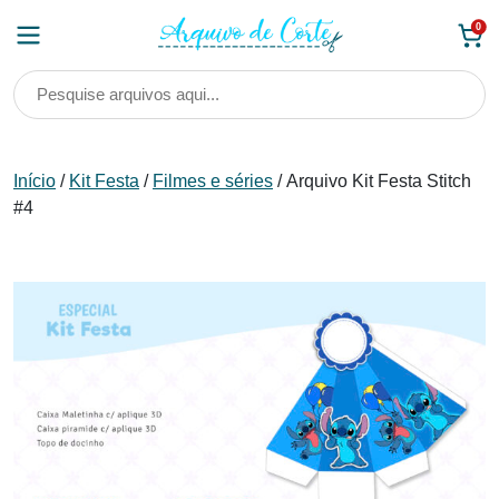
Skip
0
to
content
Início
/
Kit Festa
/
Filmes e séries
/ Arquivo Kit Festa Stitch
#4