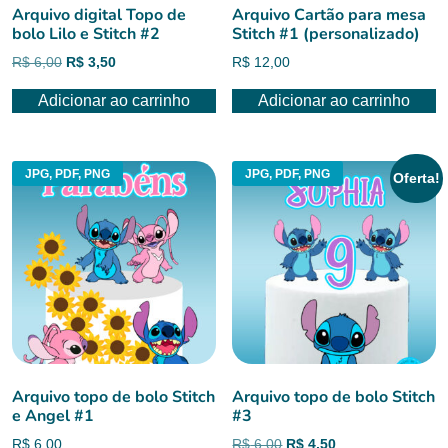
Arquivo digital Topo de
Arquivo Cartão para mesa
bolo Lilo e Stitch #2
Stitch #1 (personalizado)
O
O
R$
6,00
R$
3,50
R$
12,00
preço
preço
Adicionar ao carrinho
Adicionar ao carrinho
original
atual
era:
é:
R$ 6,00.
R$ 3,50.
JPG, PDF, PNG
JPG, PDF, PNG
Oferta!
Arquivo topo de bolo Stitch
Arquivo topo de bolo Stitch
e Angel #1
#3
O
O
R$
6,00
R$
6,00
R$
4,50