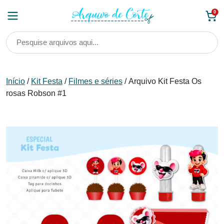
Skip
0
to
content
Início
/
Kit Festa
/
Filmes e séries
/ Arquivo Kit Festa Os
rosas Robson #1