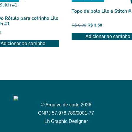
Topo de bolo Lilo e Stitch #
o Rótulo para cofrinho Lilo
ch #1
O
O
R$
6,00
R$
3,50
preço
preço
0
Adicionar ao carrinho
original
atual
era:
é:
Adicionar ao carrinho
R$ 6,00.
R$ 3,50.
© Arquivo de corte 2026
CNPJ 57.978.789/0001-77
Lh Graphic Designer