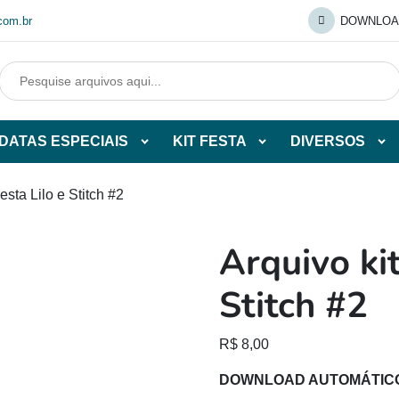
com.br
DOWNLOA
DATAS ESPECIAIS
KIT FESTA
DIVERSOS
Abrir
Abrir
Abr
tegorias
subcategorias
subcategorias
sub
de
de
de
esta Lilo e Stitch #2
O
DATAS
KIT
DI
ESPECIAIS
FESTA
Arquivo kit
O
Stitch #2
R$
8,00
DOWNLOAD AUTOMÁTIC