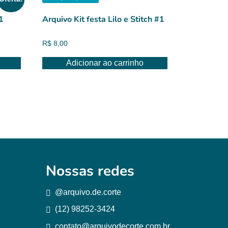
1
Arquivo Kit festa Lilo e Stitch #1
R$
8,00
Adicionar ao carrinho
Nossas redes
@arquivo.de.corte
(12) 98252-3424
contato@arquivodecorte.com.br