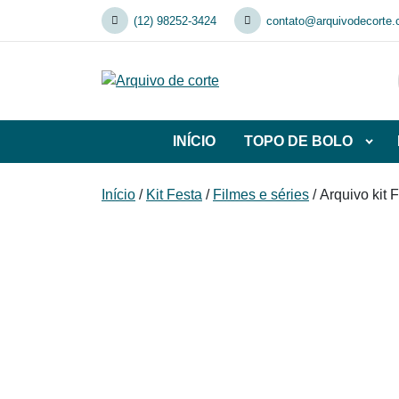
Skip
(12) 98252-3424
contato@arquivodecorte.
to
content
INÍCIO
TOPO DE BOLO
Abrir
subca
de
Início
/
Kit Festa
/
Filmes e séries
/ Arquivo kit F
TOP
DE
BOL