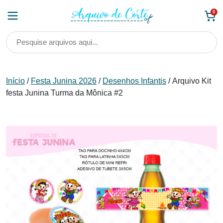
Skip
0
to
content
Início
/
Festa Junina 2026
/
Desenhos Infantis
/ Arquivo Kit
festa Junina Turma da Mônica #2