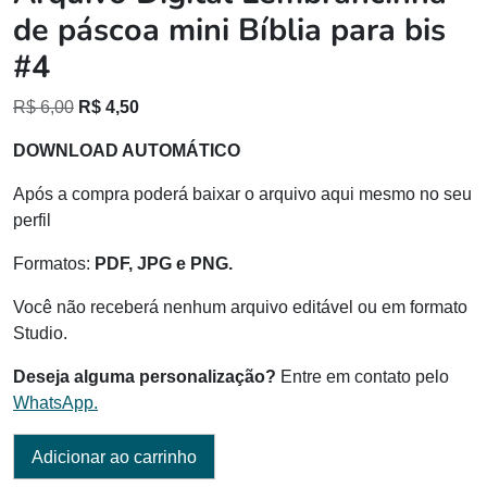
de páscoa mini Bíblia para bis
#4
O
O
R$
6,00
R$
4,50
preço
preço
DOWNLOAD AUTOMÁTICO
original
atual
era:
é:
Após a compra poderá baixar o arquivo aqui mesmo no seu
R$ 6,00.
R$ 4,50.
perfil
Formatos:
PDF, JPG e PNG.
Você não receberá nenhum arquivo editável ou em formato
Studio.
Deseja alguma personalização?
Entre em contato pelo
WhatsApp.
Adicionar ao carrinho