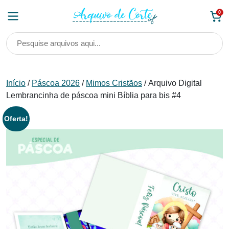
Skip
0
to
content
Início
/
Páscoa 2026
/
Mimos Cristãos
/ Arquivo Digital
Lembrancinha de páscoa mini Bíblia para bis #4
Oferta!