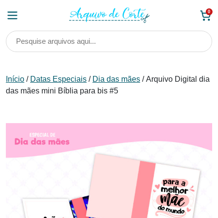
Skip
0
to
content
Início
/
Datas Especiais
/
Dia das mães
/ Arquivo Digital dia
das mães mini Bíblia para bis #5