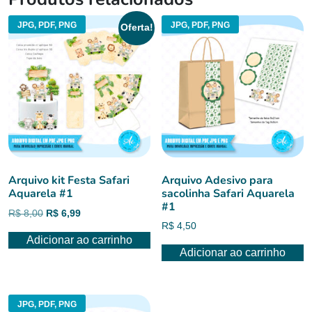
JPG, PDF, PNG
JPG, PDF, PNG
Oferta!
Arquivo kit Festa Safari
Arquivo Adesivo para
Aquarela #1
sacolinha Safari Aquarela
#1
O
O
R$
8,00
R$
6,99
R$
4,50
preço
preço
Adicionar ao carrinho
original
atual
Adicionar ao carrinho
era:
é:
R$ 8,00.
R$ 6,99.
JPG, PDF, PNG