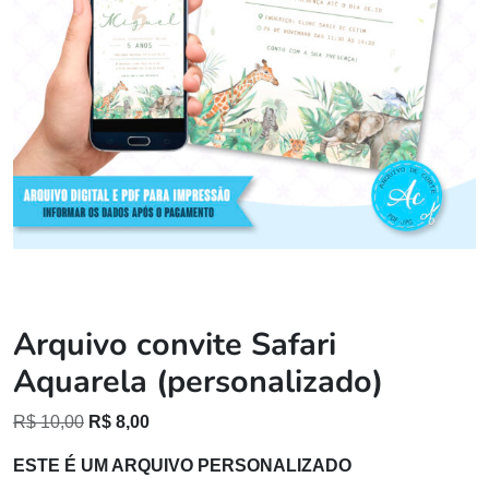
Arquivo convite Safari
Aquarela (personalizado)
O
O
R$
10,00
R$
8,00
preço
preço
ESTE É UM ARQUIVO PERSONALIZADO
original
atual