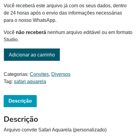
era:
é:
Você receberá este arquivo já com os seus dados, dentro
R$ 10,00.
R$ 8,00.
de 24 horas após o envio das informações necessárias
para o nosso WhatsApp.
Você
não receberá
nenhum arquivo editável ou em formato
Studio.
Adicionar ao carrinho
Categorias:
Convites
,
Diversos
Tag:
safari aquarela
Descrição
Descrição
Arquivo convite Safari Aquarela (personalizado)