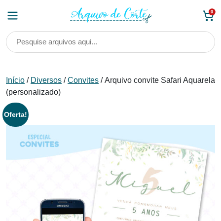
Skip
0
to
content
Início
/
Diversos
/
Convites
/ Arquivo convite Safari Aquarela
(personalizado)
Oferta!