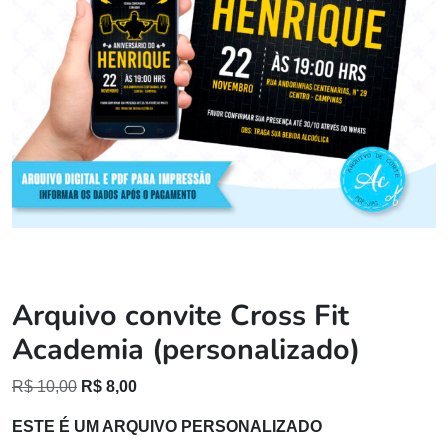
Arquivo convite Cross Fit
Academia (personalizado)
O
O
R$
10,00
R$
8,00
preço
preço
ESTE É UM ARQUIVO PERSONALIZADO
original
atual