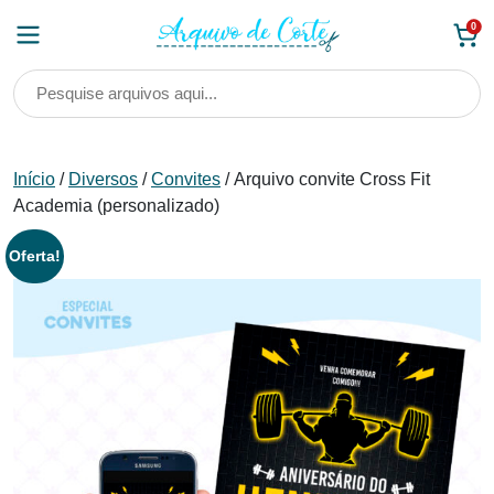
Skip
0
to
content
Início
/
Diversos
/
Convites
/ Arquivo convite Cross Fit
Academia (personalizado)
Oferta!