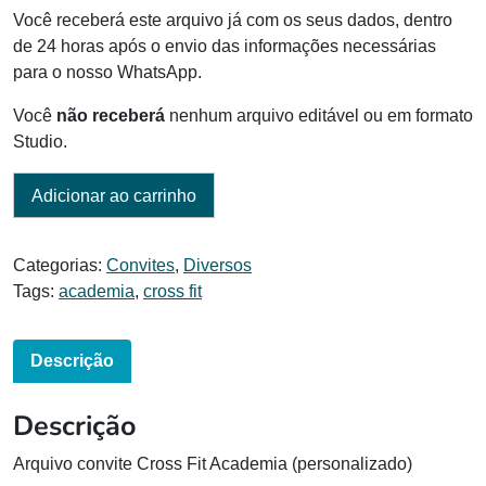
era:
é:
Você receberá este arquivo já com os seus dados, dentro
R$ 10,00.
R$ 8,00.
de 24 horas após o envio das informações necessárias
para o nosso WhatsApp.
Você
não receberá
nenhum arquivo editável ou em formato
Studio.
Adicionar ao carrinho
Categorias:
Convites
,
Diversos
Tags:
academia
,
cross fit
Descrição
Descrição
Arquivo convite Cross Fit Academia (personalizado)