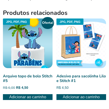
Produtos relacionados
JPG, PDF, PNG
JPG, PDF, PNG
Oferta!
Arquivo topo de bolo Stitch
Adesivo para sacolinha Lilo
#5
e Stitch #1
O
O
R$
6,00
R$
4,50
R$
4,50
preço
preço
Adicionar ao carrinho
Adicionar ao carrinho
original
atual
era:
é:
R$ 6,00.
R$ 4,50.