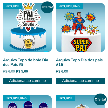
JPG, PDF
JPG, PDF, PNG
Oferta!
Arquivo Topo de bolo Dia
Arquivo Topo Dia dos pais
dos Pais #9
#15
O
O
R$
6,00
R$
5,00
R$
6,00
preço
preço
Adicionar ao carrinho
Adicionar ao carrinho
original
atual
era:
é:
R$ 6,00.
R$ 5,00.
JPG, PDF, PNG
JPG, PDF
Oferta!