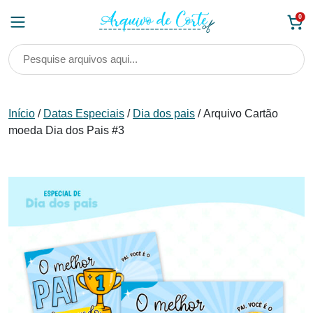
Skip
0
to
content
Início
/
Datas Especiais
/
Dia dos pais
/ Arquivo Cartão
moeda Dia dos Pais #3