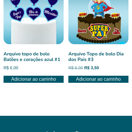
Arquivo topo de bolo
Arquivo Topo de bolo Dia
Balões e corações azul #1
dos Pais #3
O
O
R$
6,00
R$
6,00
R$
3,50
preço
preço
Adicionar ao carrinho
Adicionar ao carrinho
original
atual
era:
é:
R$ 6,00.
R$ 3,50.