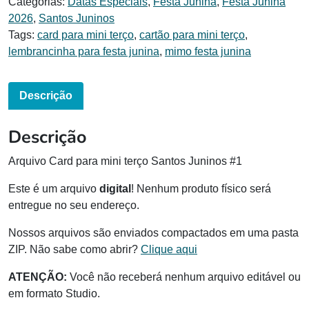
Categorias:
Datas Especiais
,
Festa Junina
,
Festa Junina
2026
,
Santos Juninos
Tags:
card para mini terço
,
cartão para mini terço
,
lembrancinha para festa junina
,
mimo festa junina
Descrição
Descrição
Arquivo Card para mini terço Santos Juninos #1
Este é um arquivo
digital
! Nenhum produto físico será
entregue no seu endereço.
Nossos arquivos são enviados compactados em uma pasta
ZIP. Não sabe como abrir?
Clique aqui
ATENÇÃO:
Você não receberá nenhum arquivo editável ou
em formato Studio.