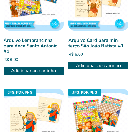
Arquivo Lembrancinha
Arquivo Card para mini
para doce Santo Antônio
terço São João Batista #1
#1
R$
6,00
R$
6,00
Adicionar ao carrinho
Adicionar ao carrinho
JPG, PDF, PNG
JPG, PDF, PNG