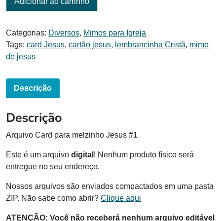
Adicionar ao carrinho
Categorias:
Diversos
,
Mimos para Igreja
Tags:
card Jesus
,
cartão jesus
,
lembrancinha Cristã
,
mimo
de jesus
Descrição
Descrição
Arquivo Card para melzinho Jesus #1
Este é um arquivo
digital
! Nenhum produto físico será
entregue no seu endereço.
Nossos arquivos são enviados compactados em uma pasta
ZIP. Não sabe como abrir?
Clique aqui
ATENÇÃO: Você não receberá nenhum arquivo editável