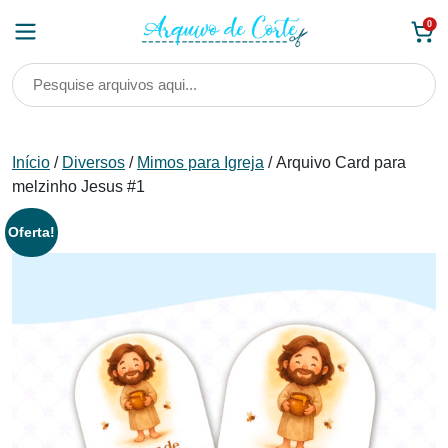
Skip
0
to
content
Início
/
Diversos
/
Mimos para Igreja
/ Arquivo Card para
melzinho Jesus #1
Oferta!