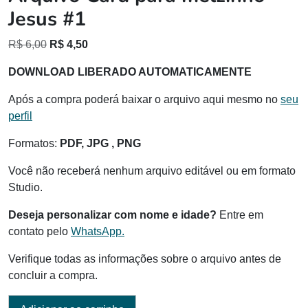
Jesus #1
O
O
R$
6,00
R$
4,50
preço
preço
DOWNLOAD LIBERADO AUTOMATICAMENTE
original
atual
era:
é:
Após a compra poderá baixar o arquivo aqui mesmo no
seu
R$ 6,00.
R$ 4,50.
perfil
Formatos:
PDF, JPG , PNG
Você não receberá nenhum arquivo editável ou em formato
Studio.
Deseja personalizar com nome e idade?
Entre em
contato pelo
WhatsApp.
Verifique todas as informações sobre o arquivo antes de
concluir a compra.