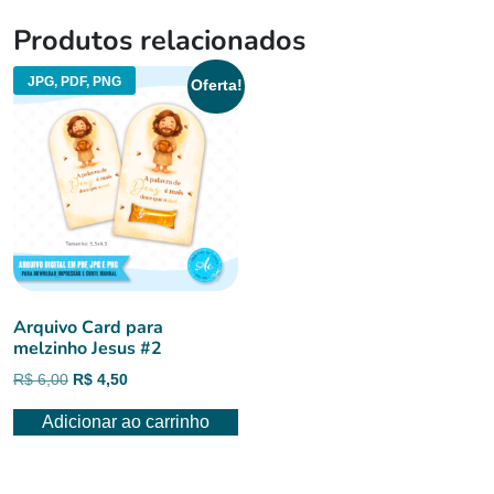
Produtos relacionados
JPG, PDF, PNG
Oferta!
Arquivo Card para
melzinho Jesus #2
O
O
R$
6,00
R$
4,50
preço
preço
Adicionar ao carrinho
original
atual
era:
é:
R$ 6,00.
R$ 4,50.