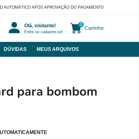
D AUTOMÁTICO APÓS APROVAÇÃO DO PAGAMENTO
0
Olá, visitante!
Carrinho
Entre ou cadastre-se!
DÚVIDAS
MEUS ARQUIVOS
ir
categorias
VERSOS
ard para bombom
AUTOMATICAMENTE