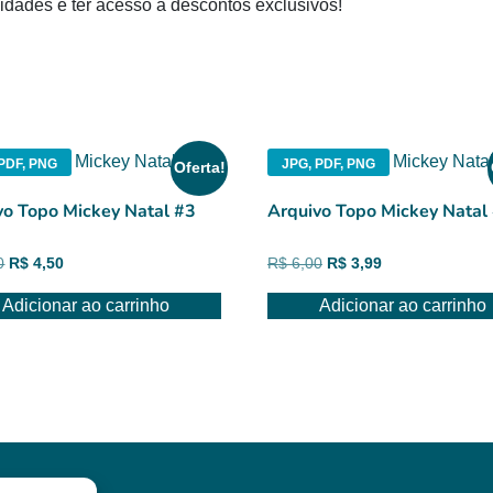
dades e ter acesso a descontos exclusivos!
PDF, PNG
JPG, PDF, PNG
Oferta!
vo Topo Mickey Natal #3
Arquivo Topo Mickey Natal
O
O
O
O
0
R$
4,50
R$
6,00
R$
3,99
preço
preço
preço
preço
Adicionar ao carrinho
Adicionar ao carrinho
original
atual
original
atual
era:
é:
era:
é:
R$ 6,00.
R$ 4,50.
R$ 6,00.
R$ 3,99.