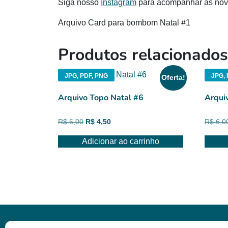
Siga nosso
Instagram
para acompanhar as novi
Arquivo Card para bombom Natal #1
Produtos relacionados
JPG, PDF, PNG
JPG, 
Oferta!
Arquivo Topo Natal #6
Arqui
O
O
R$
6,00
R$
4,50
R$
6,0
preço
preço
Adicionar ao carrinho
original
atual
era:
é:
R$ 6,00.
R$ 4,50.