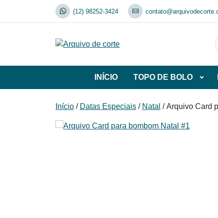
Skip
(12) 98252-3424
contato@arquivodecorte.
to
content
INÍCIO
TOPO DE BOLO
Abrir
subca
de
Início
/
Datas Especiais
/
Natal
/ Arquivo Card 
TOP
DE
BOL