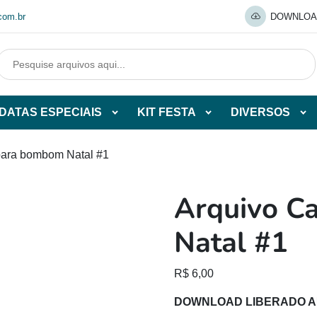
com.br
DOWNLOA
DATAS ESPECIAIS
KIT FESTA
DIVERSOS
Abrir
Abrir
Abr
tegorias
subcategorias
subcategorias
sub
de
de
de
para bombom Natal #1
O
DATAS
KIT
DI
ESPECIAIS
FESTA
Arquivo C
O
Natal #1
R$
6,00
DOWNLOAD LIBERADO 