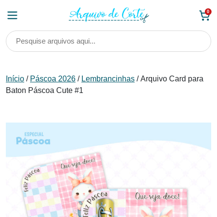
Skip
0
to
content
Início
/
Páscoa 2026
/
Lembrancinhas
/ Arquivo Card para
Baton Páscoa Cute #1