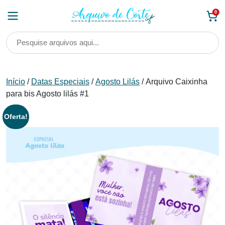
Skip
0
to
content
Início
/
Datas Especiais
/
Agosto Lilás
/ Arquivo Caixinha
para bis Agosto lilás #1
Oferta!