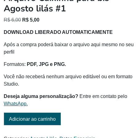
Agosto lilás #1
O
O
R$
6,00
R$
5,00
preço
preço
DOWNLOAD LIBERADO AUTOMATICAMENTE
original
atual
era:
é:
Após a compra poderá baixar o arquivo aqui mesmo no seu
R$ 6,00.
R$ 5,00.
perfil
Formatos:
PDF, JPG e PNG.
Você não receberá nenhum arquivo editável ou em formato
Studio.
Deseja alguma personalização?
Entre em contato pelo
WhatsApp.
Adicionar ao carrinho