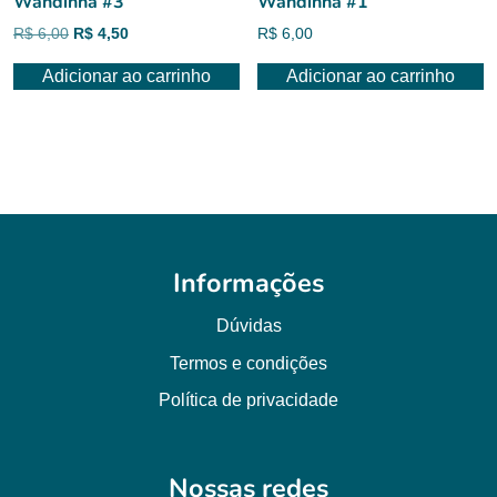
Wandinha #3
Wandinha #1
O
O
R$
6,00
R$
4,50
R$
6,00
preço
preço
Adicionar ao carrinho
Adicionar ao carrinho
original
atual
era:
é:
R$ 6,00.
R$ 4,50.
Informações
Dúvidas
Termos e condições
Política de privacidade
Nossas redes