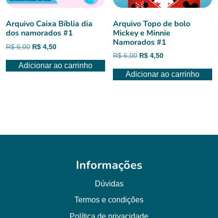
Arquivo Caixa Bíblia dia
Arquivo Topo de bolo
dos namorados #1
Mickey e Minnie
Namorados #1
O
O
R$
6,00
R$
4,50
O
O
R$
6,00
R$
4,50
preço
preço
Adicionar ao carrinho
preço
preço
original
atual
Adicionar ao carrinho
original
atual
era:
é:
era:
é:
R$ 6,00.
R$ 4,50.
R$ 6,00.
R$ 4,50.
Informações
Dúvidas
Termos e condições
Política de privacidade