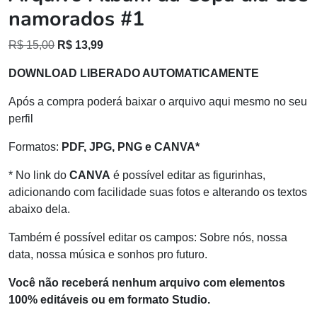
namorados #1
O
O
R$
15,00
R$
13,99
preço
preço
DOWNLOAD LIBERADO AUTOMATICAMENTE
original
atual
era:
é:
Após a compra poderá baixar o arquivo aqui mesmo no seu
R$ 15,00.
R$ 13,99.
perfil
Formatos:
PDF, JPG, PNG e CANVA*
* No link do
CANVA
é possível editar as figurinhas,
adicionando com facilidade suas fotos e alterando os textos
abaixo dela.
Também é possível editar os campos: Sobre nós, nossa
data, nossa música e sonhos pro futuro.
Você não receberá nenhum arquivo com elementos
100% editáveis ou em formato Studio.