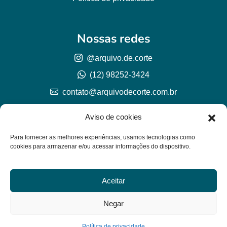
Nossas redes
@arquivo.de.corte
(12) 98252-3424
contato@arquivodecorte.com.br
Aviso de cookies
Para fornecer as melhores experiências, usamos tecnologias como
cookies para armazenar e/ou acessar informações do dispositivo.
Aceitar
© Arquivo de corte 2026
CNPJ 57.978.789/0001-77
Negar
Lh Graphic Designer
Política de privacidade