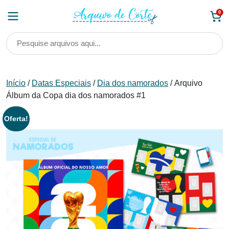
Skip
0
to
content
Início
/
Datas Especiais
/
Dia dos namorados
/ Arquivo
Álbum da Copa dia dos namorados #1
Oferta!