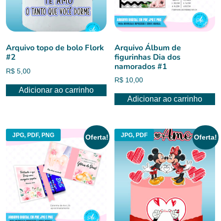
Arquivo topo de bolo Flork
Arquivo Álbum de
#2
figurinhas Dia dos
namorados #1
R$
5,00
R$
10,00
Adicionar ao carrinho
Adicionar ao carrinho
JPG, PDF, PNG
JPG, PDF
Oferta!
Oferta!