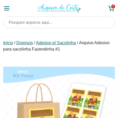
Skip
0
to
content
Início
/
Diversos
/
Adesivo p/ Sacolinha
/ Arquivo Adesivo
para sacolinha Fazendinha #1