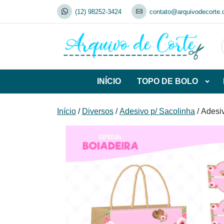
Skip
(12) 98252-3424
contato@arquivodecorte.
to
content
INÍCIO
TOPO DE BOLO
Abrir
subca
de
Início
/
Diversos
/
Adesivo p/ Sacolinha
/ Adesi
TOP
DE
BOL