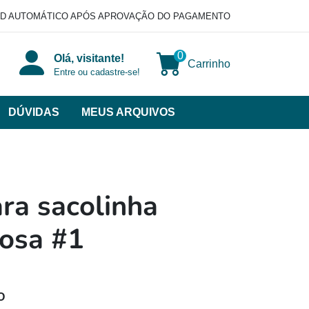
D AUTOMÁTICO APÓS APROVAÇÃO DO PAGAMENTO
0
Olá, visitante!
Carrinho
Entre ou cadastre-se!
DÚVIDAS
MEUS ARQUIVOS
ir
categorias
VERSOS
ra sacolinha
rosa #1
O