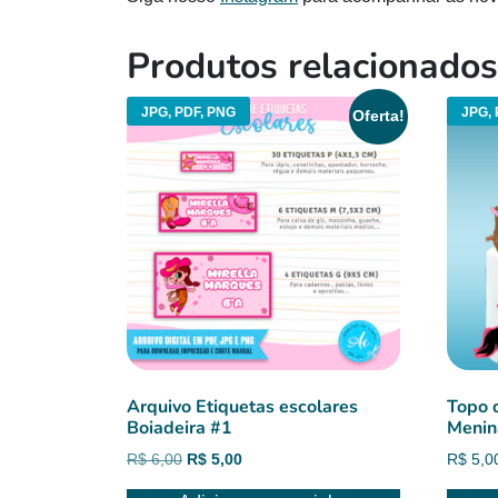
Produtos relacionados
JPG, PDF, PNG
JPG, 
Oferta!
Arquivo Etiquetas escolares
Topo 
Boiadeira #1
Menin
O
O
R$
6,00
R$
5,00
R$
5,0
preço
preço