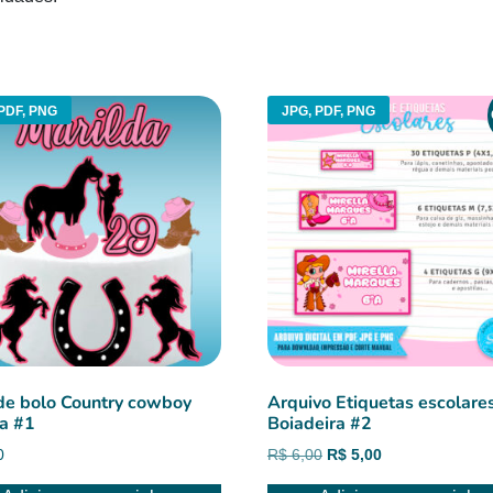
PDF, PNG
JPG, PDF, PNG
de bolo Country cowboy
Arquivo Etiquetas escolare
a #1
Boiadeira #2
O
O
0
R$
6,00
R$
5,00
preço
preço