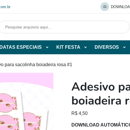
com.br
DOWNLOA
DATAS ESPECIAIS
KIT FESTA
DIVERSOS
Abrir
Abrir
Abr
tegorias
subcategorias
subcategorias
sub
de
de
de
vo para sacolinha boiadeira rosa #1
O
DATAS
KIT
DI
ESPECIAIS
FESTA
Adesivo pa
O
boiadeira 
R$
4,50
DOWNLOAD AUTOMÁTIC