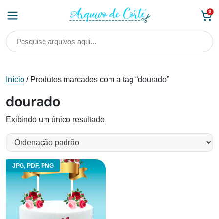
Skip
0
to
content
Início
/ Produtos marcados com a tag “dourado”
dourado
Exibindo um único resultado
JPG, PDF, PNG