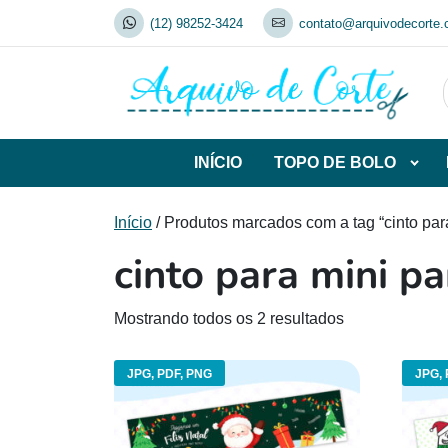
Skip
(12) 98252-3424
contato@arquivodecorte.
to
content
INÍCIO
TOPO DE BOLO
Abrir
subca
de
Início
/ Produtos marcados com a tag “cinto par
TOP
cinto para mini p
DE
BOL
Mostrando todos os 2 resultados
JPG, PDF, PNG
JPG, 