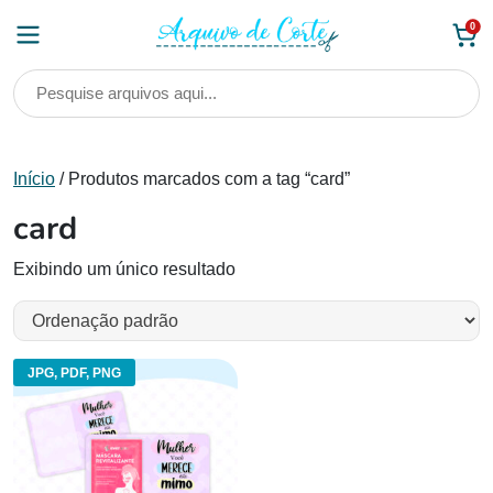
Skip
0
to
content
Início
/ Produtos marcados com a tag “card”
card
Exibindo um único resultado
JPG, PDF, PNG