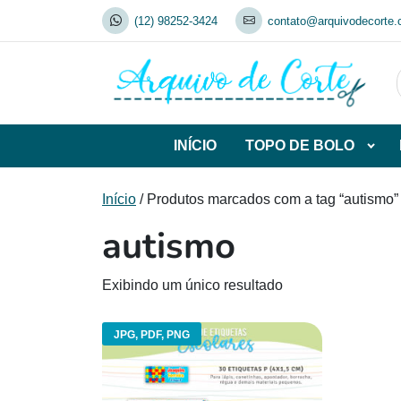
Skip
(12) 98252-3424
contato@arquivodecorte.
to
content
INÍCIO
TOPO DE BOLO
Abrir
subca
de
Início
/ Produtos marcados com a tag “autismo”
TOP
autismo
DE
BOL
Exibindo um único resultado
JPG, PDF, PNG